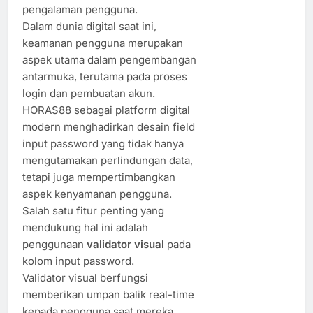
pengalaman pengguna.
Dalam dunia digital saat ini,
keamanan pengguna merupakan
aspek utama dalam pengembangan
antarmuka, terutama pada proses
login dan pembuatan akun.
HORAS88 sebagai platform digital
modern menghadirkan desain field
input password yang tidak hanya
mengutamakan perlindungan data,
tetapi juga mempertimbangkan
aspek kenyamanan pengguna.
Salah satu fitur penting yang
mendukung hal ini adalah
penggunaan
validator visual
pada
kolom input password.
Validator visual berfungsi
memberikan umpan balik real-time
kepada pengguna saat mereka