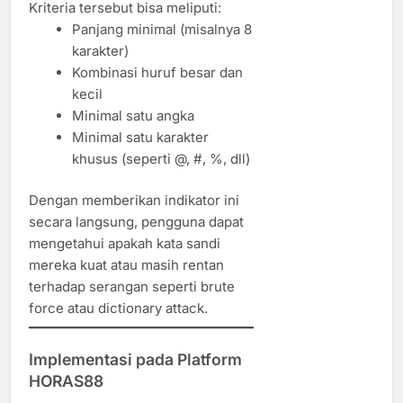
Kriteria tersebut bisa meliputi:
Panjang minimal (misalnya 8
karakter)
Kombinasi huruf besar dan
kecil
Minimal satu angka
Minimal satu karakter
khusus (seperti @, #, %, dll)
Dengan memberikan indikator ini
secara langsung, pengguna dapat
mengetahui apakah kata sandi
mereka kuat atau masih rentan
terhadap serangan seperti brute
force atau dictionary attack.
Implementasi pada Platform
HORAS88