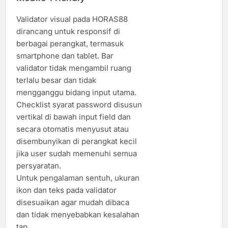
Validator visual pada HORAS88
dirancang untuk responsif di
berbagai perangkat, termasuk
smartphone dan tablet. Bar
validator tidak mengambil ruang
terlalu besar dan tidak
mengganggu bidang input utama.
Checklist syarat password disusun
vertikal di bawah input field dan
secara otomatis menyusut atau
disembunyikan di perangkat kecil
jika user sudah memenuhi semua
persyaratan.
Untuk pengalaman sentuh, ukuran
ikon dan teks pada validator
disesuaikan agar mudah dibaca
dan tidak menyebabkan kesalahan
tap.