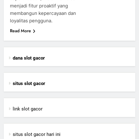
menjadi fitur proaktif yang
membangun kepercayaan dan
loyalitas pengguna.
Read More
dana slot gacor
situs slot gacor
link slot gacor
situs slot gacor hari ini