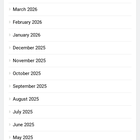
March 2026
February 2026
January 2026
December 2025
November 2025
October 2025
September 2025
August 2025
July 2025
June 2025
May 2025