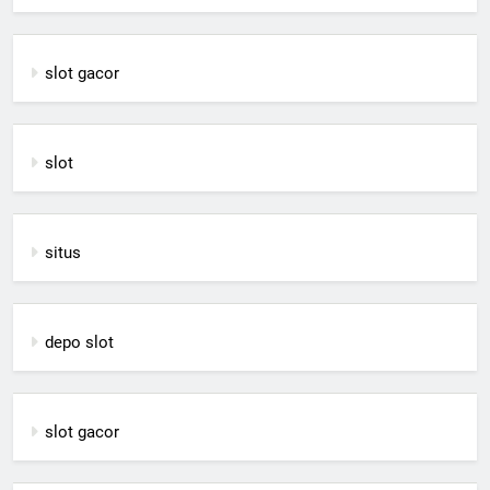
slot gacor
slot
situs
depo slot
slot gacor