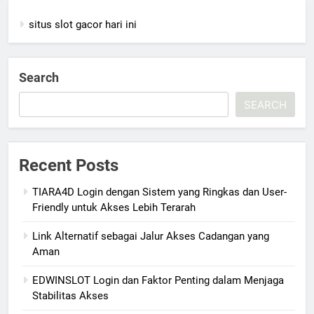
situs slot gacor hari ini
Search
SEARCH
Recent Posts
TIARA4D Login dengan Sistem yang Ringkas dan User-
Friendly untuk Akses Lebih Terarah
Link Alternatif sebagai Jalur Akses Cadangan yang
Aman
EDWINSLOT Login dan Faktor Penting dalam Menjaga
Stabilitas Akses