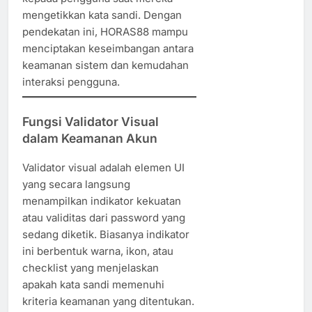
mengetikkan kata sandi. Dengan
pendekatan ini, HORAS88 mampu
menciptakan keseimbangan antara
keamanan sistem dan kemudahan
interaksi pengguna.
Fungsi Validator Visual
dalam Keamanan Akun
Validator visual adalah elemen UI
yang secara langsung
menampilkan indikator kekuatan
atau validitas dari password yang
sedang diketik. Biasanya indikator
ini berbentuk warna, ikon, atau
checklist yang menjelaskan
apakah kata sandi memenuhi
kriteria keamanan yang ditentukan.