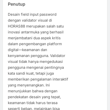
Penutup
Desain field input password
dengan validator visual di
HORAS88 merupakan salah satu
inovasi antarmuka yang berhasil
menjembatani dua aspek kritis
dalam pengembangan platform
digital—keamanan dan
kenyamanan pengguna. Validator
visual tidak hanya mengedukasi
pengguna mengenai pentingnya
kata sandi kuat, tetapi juga
memberikan pengalaman interaktif
yang menyenangkan. Ini
menunjukkan bahwa dengan
pendekatan desain yang tepat,
keamanan tidak harus terasa
seperti beban, melainkan bisa