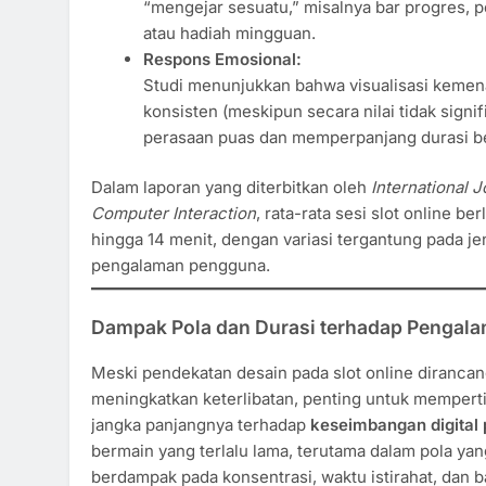
“mengejar sesuatu,” misalnya bar progres, p
atau hadiah mingguan.
Respons Emosional:
Studi menunjukkan bahwa visualisasi kemen
konsisten (meskipun secara nilai tidak sign
perasaan puas dan memperpanjang durasi b
Dalam laporan yang diterbitkan oleh
International 
Computer Interaction
, rata-rata sesi slot online be
hingga 14 menit, dengan variasi tergantung pada j
pengalaman pengguna.
Dampak Pola dan Durasi terhadap Pengal
Meski pendekatan desain pada slot online dirancan
meningkatkan keterlibatan, penting untuk memper
jangka panjangnya terhadap
keseimbangan digital
bermain yang terlalu lama, terutama dalam pola yan
berdampak pada konsentrasi, waktu istirahat, dan 