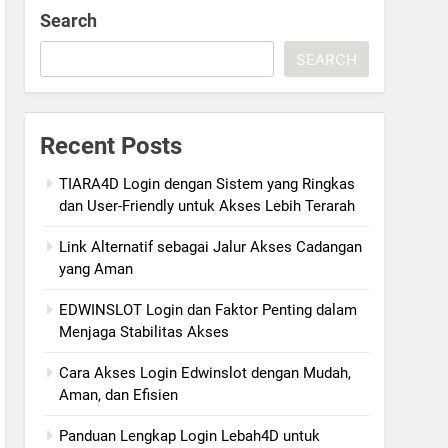
Search
SEARCH
Recent Posts
TIARA4D Login dengan Sistem yang Ringkas
dan User-Friendly untuk Akses Lebih Terarah
Link Alternatif sebagai Jalur Akses Cadangan
yang Aman
EDWINSLOT Login dan Faktor Penting dalam
Menjaga Stabilitas Akses
Cara Akses Login Edwinslot dengan Mudah,
Aman, dan Efisien
Panduan Lengkap Login Lebah4D untuk