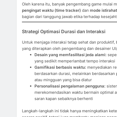
Oleh karena itu, banyak pengembang game mulai m
pengingat waktu (time tracker)
dan
mode istiraha
bagian dari tanggung jawab etika terhadap kesejaht
Strategi Optimasi Durasi dan Interaksi
Untuk menjaga interaksi tetap sehat dan produktif
yang diterapkan oleh pengembang dan desainer UI/U
Desain yang memfasilitasi jeda alami:
seper
yang sedikit memperlambat tempo interaksi
Gamifikasi berbasis waktu:
menyediakan re
berdasarkan durasi, melainkan berdasarkan 
atau mingguan yang bisa diatur
Personalisasi pengalaman pengguna:
siste
merekomendasikan waktu bermain optimal 
saran kapan sebaiknya berhenti
Langkah-langkah ini tidak hanya meningkatkan ket