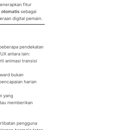
enerapkan fitur
t otomatis
sebagai
eraan digital pemain.
, beberapa pendekatan
X antara lain:
ti animasi transisi
ward bukan
pencapaian harian
m yang
atau memberikan
erlibatan pengguna