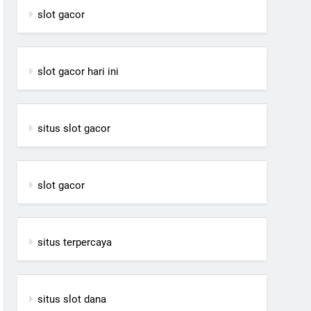
slot gacor
slot gacor hari ini
situs slot gacor
slot gacor
situs terpercaya
situs slot dana