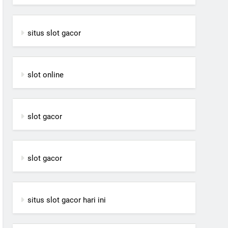
situs slot gacor
slot online
slot gacor
slot gacor
situs slot gacor hari ini