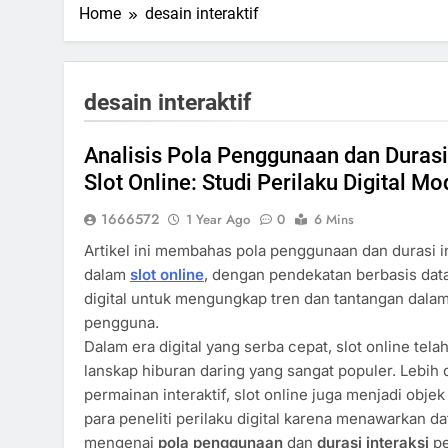
Home
desain interaktif
desain interaktif
Analisis Pola Penggunaan dan Durasi
Slot Online: Studi Perilaku Digital M
1666572
1 Year Ago
0
6 Mins
Artikel ini membahas pola penggunaan dan durasi 
dalam
slot online
, dengan pendekatan berbasis data
digital untuk mengungkap tren dan tantangan dal
pengguna.
Dalam era digital yang serba cepat, slot online tela
lanskap hiburan daring yang sangat populer. Lebih 
permainan interaktif, slot online juga menjadi objek
para peneliti perilaku digital karena menawarkan da
mengenai
pola penggunaan
dan
durasi interaksi
pe