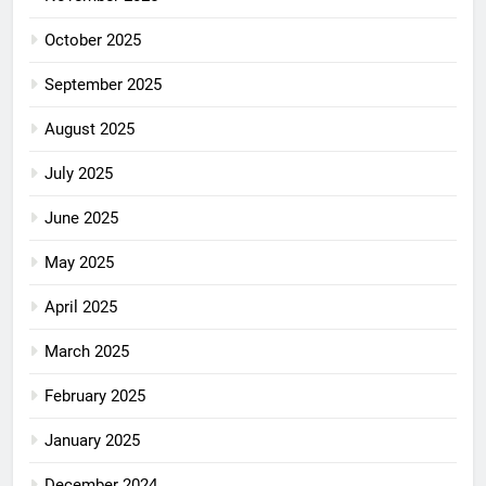
October 2025
September 2025
August 2025
July 2025
June 2025
May 2025
April 2025
March 2025
February 2025
January 2025
December 2024