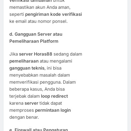
verifikasi tambahan
untuk
memastikan akun Anda aman,
seperti
pengiriman kode verifikasi
ke email atau nomor ponsel.
d.
Gangguan Server atau
Pemeliharaan Platform
Jika
server Horas88
sedang dalam
pemeliharaan
atau mengalami
gangguan teknis
, ini bisa
menyebabkan masalah dalam
memverifikasi pengguna. Dalam
beberapa kasus, Anda bisa
terjebak dalam
loop redirect
karena
server
tidak dapat
memproses
permintaan login
dengan benar.
e.
Firewall atau Pengaturan