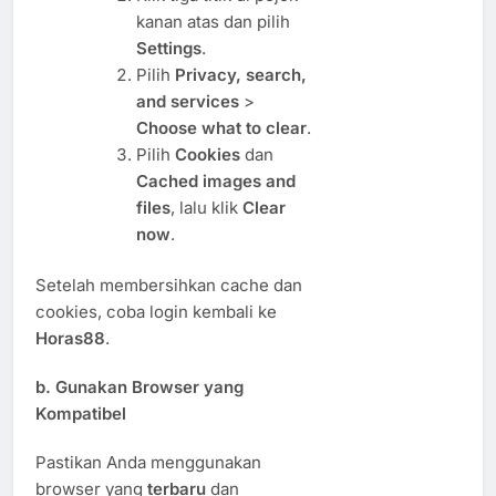
kanan atas dan pilih
Settings
.
Pilih
Privacy, search,
and services
>
Choose what to clear
.
Pilih
Cookies
dan
Cached images and
files
, lalu klik
Clear
now
.
Setelah membersihkan cache dan
cookies, coba login kembali ke
Horas88
.
b.
Gunakan Browser yang
Kompatibel
Pastikan Anda menggunakan
browser yang
terbaru
dan