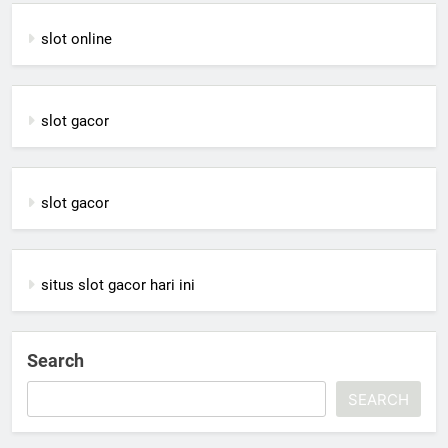
slot online
slot gacor
slot gacor
situs slot gacor hari ini
Search
SEARCH