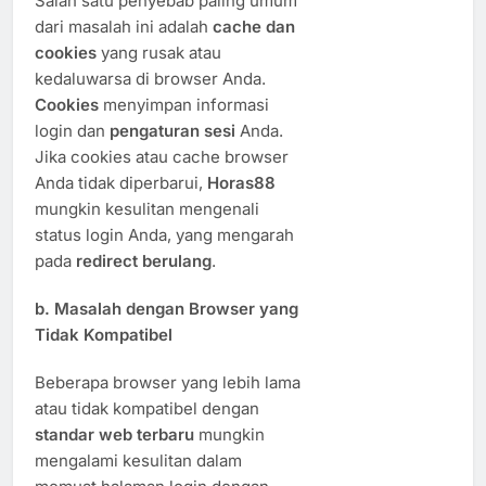
Salah satu penyebab paling umum
dari masalah ini adalah
cache dan
cookies
yang rusak atau
kedaluwarsa di browser Anda.
Cookies
menyimpan informasi
login dan
pengaturan sesi
Anda.
Jika cookies atau cache browser
Anda tidak diperbarui,
Horas88
mungkin kesulitan mengenali
status login Anda, yang mengarah
pada
redirect berulang
.
b.
Masalah dengan Browser yang
Tidak Kompatibel
Beberapa browser yang lebih lama
atau tidak kompatibel dengan
standar web terbaru
mungkin
mengalami kesulitan dalam