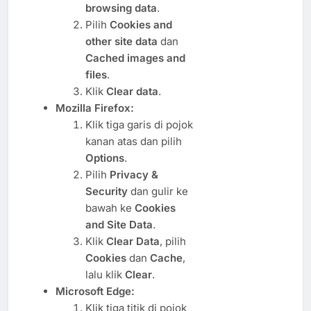
browsing data
.
Pilih
Cookies and
other site data
dan
Cached images and
files
.
Klik
Clear data
.
Mozilla Firefox:
Klik tiga garis di pojok
kanan atas dan pilih
Options
.
Pilih
Privacy &
Security
dan gulir ke
bawah ke
Cookies
and Site Data
.
Klik
Clear Data
, pilih
Cookies
dan
Cache
,
lalu klik
Clear
.
Microsoft Edge:
Klik tiga titik di pojok