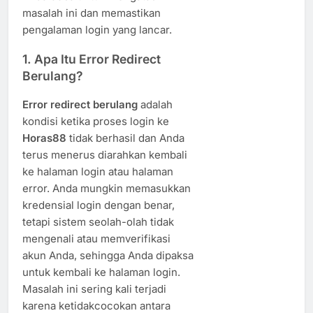
masalah ini dan memastikan
pengalaman login yang lancar.
1. Apa Itu Error Redirect
Berulang?
Error redirect berulang
adalah
kondisi ketika proses login ke
Horas88
tidak berhasil dan Anda
terus menerus diarahkan kembali
ke halaman login atau halaman
error. Anda mungkin memasukkan
kredensial login dengan benar,
tetapi sistem seolah-olah tidak
mengenali atau memverifikasi
akun Anda, sehingga Anda dipaksa
untuk kembali ke halaman login.
Masalah ini sering kali terjadi
karena ketidakcocokan antara