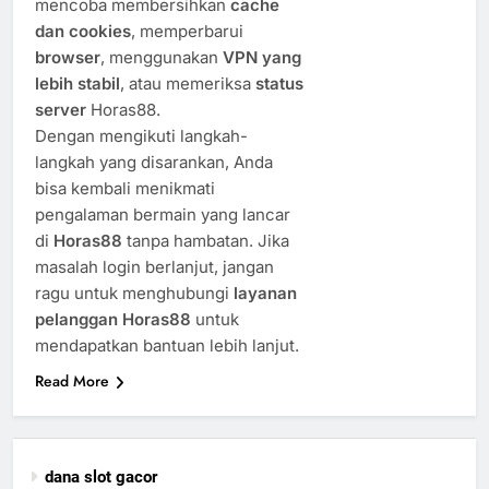
mencoba membersihkan
cache
dan cookies
, memperbarui
browser
, menggunakan
VPN yang
lebih stabil
, atau memeriksa
status
server
Horas88.
Dengan mengikuti langkah-
langkah yang disarankan, Anda
bisa kembali menikmati
pengalaman bermain yang lancar
di
Horas88
tanpa hambatan. Jika
masalah login berlanjut, jangan
ragu untuk menghubungi
layanan
pelanggan Horas88
untuk
mendapatkan bantuan lebih lanjut.
Read More
dana slot gacor