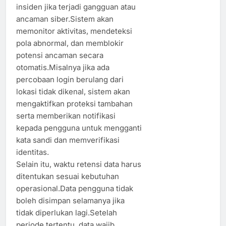
insiden jika terjadi gangguan atau
ancaman siber.Sistem akan
memonitor aktivitas, mendeteksi
pola abnormal, dan memblokir
potensi ancaman secara
otomatis.Misalnya jika ada
percobaan login berulang dari
lokasi tidak dikenal, sistem akan
mengaktifkan proteksi tambahan
serta memberikan notifikasi
kepada pengguna untuk mengganti
kata sandi dan memverifikasi
identitas.
Selain itu, waktu retensi data harus
ditentukan sesuai kebutuhan
operasional.Data pengguna tidak
boleh disimpan selamanya jika
tidak diperlukan lagi.Setelah
periode tertentu, data wajib