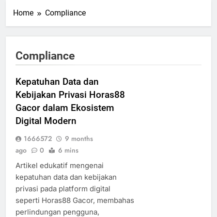
Home
Compliance
Compliance
Kepatuhan Data dan
Kebijakan Privasi Horas88
Gacor dalam Ekosistem
Digital Modern
1666572
9 months
ago
0
6 mins
Artikel edukatif mengenai
kepatuhan data dan kebijakan
privasi pada platform digital
seperti Horas88 Gacor, membahas
perlindungan pengguna,