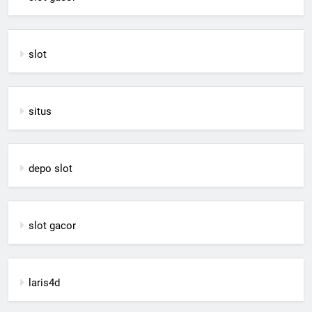
slot
situs
depo slot
slot gacor
laris4d