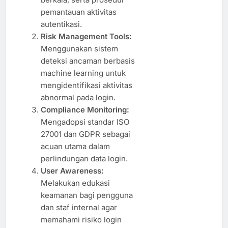
pemantauan aktivitas
autentikasi.
Risk Management Tools:
Menggunakan sistem
deteksi ancaman berbasis
machine learning untuk
mengidentifikasi aktivitas
abnormal pada login.
Compliance Monitoring:
Mengadopsi standar ISO
27001 dan GDPR sebagai
acuan utama dalam
perlindungan data login.
User Awareness:
Melakukan edukasi
keamanan bagi pengguna
dan staf internal agar
memahami risiko login