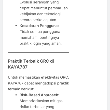
Evolusi serangan yang
cepat menuntut pembaruan
kebijakan dan teknologi
secara berkelanjutan.
Kesadaran Pengguna:
Tidak semua pengguna
memahami pentingnya
praktik login yang aman.
Praktik Terbaik GRC di
KAYA787
Untuk memastikan efektivitas GRC,
KAYA787 dapat mengadopsi praktik
terbaik berikut:
Risk-Based Approach:
Memprioritaskan mitigasi
risiko terbesar yang