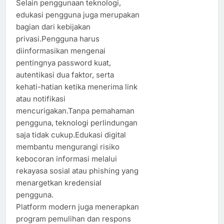
Selain penggunaan teknologi,
edukasi pengguna juga merupakan
bagian dari kebijakan
privasi.Pengguna harus
diinformasikan mengenai
pentingnya password kuat,
autentikasi dua faktor, serta
kehati-hatian ketika menerima link
atau notifikasi
mencurigakan.Tanpa pemahaman
pengguna, teknologi perlindungan
saja tidak cukup.Edukasi digital
membantu mengurangi risiko
kebocoran informasi melalui
rekayasa sosial atau phishing yang
menargetkan kredensial
pengguna.
Platform modern juga menerapkan
program pemulihan dan respons