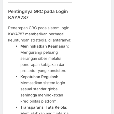
Pentingnya GRC pada Login
KAYA787
Penerapan GRC pada sistem login
KAYA787 memberikan berbagai
keuntungan strategis, di antaranya:
Meningkatkan Keamanan:
Mengurangi peluang
serangan siber melalui
penerapan kebijakan dan
prosedur yang konsisten.
Kepatuhan Regulasi:
Memastikan sistem login
sesuai standar global,
sehingga meningkatkan
kredibilitas platform.
Transparansi Tata Kelola:
Memudahkan audit internal