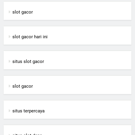
slot gacor
slot gacor hari ini
situs slot gacor
slot gacor
situs terpercaya