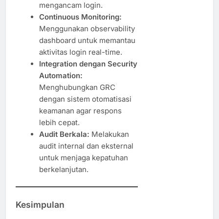
mengancam login.
Continuous Monitoring:
Menggunakan observability
dashboard untuk memantau
aktivitas login real-time.
Integration dengan Security
Automation:
Menghubungkan GRC
dengan sistem otomatisasi
keamanan agar respons
lebih cepat.
Audit Berkala:
Melakukan
audit internal dan eksternal
untuk menjaga kepatuhan
berkelanjutan.
Kesimpulan