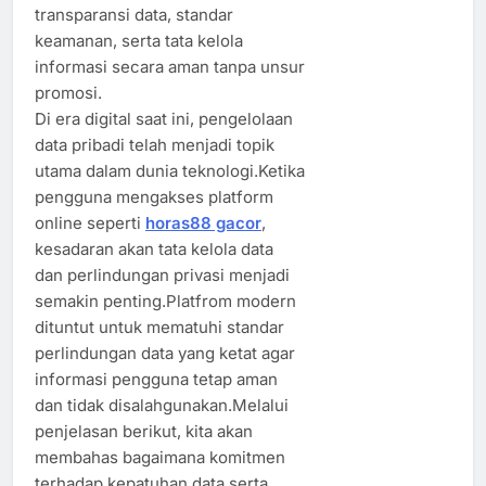
transparansi data, standar
keamanan, serta tata kelola
informasi secara aman tanpa unsur
promosi.
Di era digital saat ini, pengelolaan
data pribadi telah menjadi topik
utama dalam dunia teknologi.Ketika
pengguna mengakses platform
online seperti
horas88 gacor
,
kesadaran akan tata kelola data
dan perlindungan privasi menjadi
semakin penting.Platfrom modern
dituntut untuk mematuhi standar
perlindungan data yang ketat agar
informasi pengguna tetap aman
dan tidak disalahgunakan.Melalui
penjelasan berikut, kita akan
membahas bagaimana komitmen
terhadap kepatuhan data serta