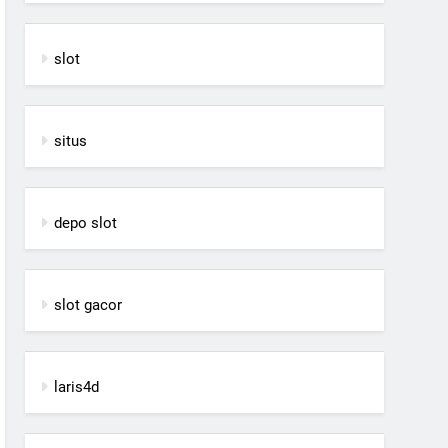
slot
situs
depo slot
slot gacor
laris4d