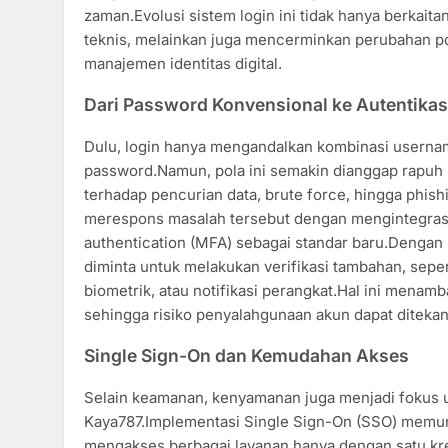
zaman.Evolusi sistem login ini tidak hanya berkait
teknis, melainkan juga mencerminkan perubahan po
manajemen identitas digital.
Dari Password Konvensional ke Autentikasi
Dulu, login hanya mengandalkan kombinasi userna
password.Namun, pola ini semakin dianggap rapuh 
terhadap pencurian data, brute force, hingga phis
merespons masalah tersebut dengan mengintegrasi
authentication (MFA) sebagai standar baru.Denga
diminta untuk melakukan verifikasi tambahan, sepe
biometrik, atau notifikasi perangkat.Hal ini menamb
sehingga risiko penyalahgunaan akun dapat ditekan 
Single Sign-On dan Kemudahan Akses
Selain keamanan, kenyamanan juga menjadi fokus u
Kaya787.Implementasi Single Sign-On (SSO) mem
mengakses berbagai layanan hanya dengan satu kre