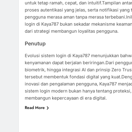
untuk tetap ramah, cepat, dan intuitif.Tampilan an
proses autentikasi yang jelas, serta notifikasi ya
pengguna merasa aman tanpa merasa terbebani.In
login di Kaya787 bukan sekadar mekanisme keamana
dari strategi membangun loyalitas pengguna.
Penutup
Evolusi sistem login di Kaya787 menunjukkan bah
kenyamanan dapat berjalan beriringan.Dari pengg
biometrik, hingga integrasi AI dan prinsip Zero Tru
tersebut membentuk fondasi digital yang kuat.D
inovasi dan pengalaman pengguna, Kaya787 menja
sistem login modern bukan hanya tentang proteksi, 
membangun kepercayaan di era digital.
Read More