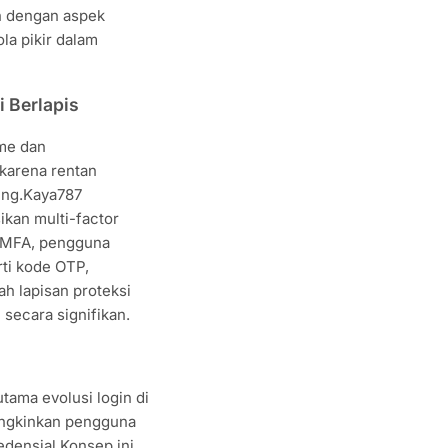
an dengan aspek
la pikir dalam
 Berlapis
me dan
karena rentan
hing.Kaya787
kan multi-factor
n MFA, pengguna
rti kode OTP,
ah lapisan proteksi
secara signifikan.
tama evolusi login di
ungkinkan pengguna
densial.Konsep ini