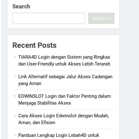
Search
SEARCH
Recent Posts
TIARA4D Login dengan Sistem yang Ringkas
dan User-Friendly untuk Akses Lebih Terarah
Link Alternatif sebagai Jalur Akses Cadangan
yang Aman
EDWINSLOT Login dan Faktor Penting dalam
Menjaga Stabilitas Akses
Cara Akses Login Edwinslot dengan Mudah,
Aman, dan Efisien
Panduan Lengkap Login Lebah4D untuk