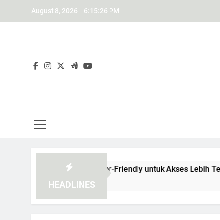
Skip
August 8, 2026
6:15:27 PM
to
content
Mas
Dapatkan P
g Ringkas dan User-Friendly untuk Akses Lebih Terarah
HEADLINES