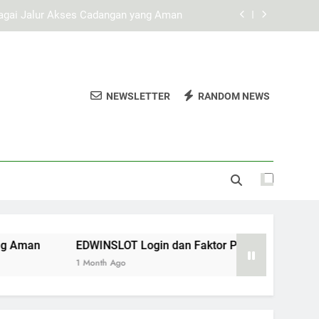
ebagai Jalur Akses Cadangan yang Aman
nting dalam Menjaga Stabilitas Akses
slot dengan Mudah, Aman, dan Efisien
NEWSLETTER
RANDOM NEWS
er-Friendly untuk Akses Lebih Terarah
ebagai Jalur Akses Cadangan yang Aman
etworks.
nting dalam Menjaga Stabilitas Akses
slot dengan Mudah, Aman, dan Efisien
EDWINSLOT Login dan Faktor Penting dalam Menjaga Stab
1 Month Ago