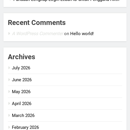
Recent Comments
A WordPress Commenter
on
Hello world!
Archives
July 2026
June 2026
May 2026
April 2026
March 2026
February 2026