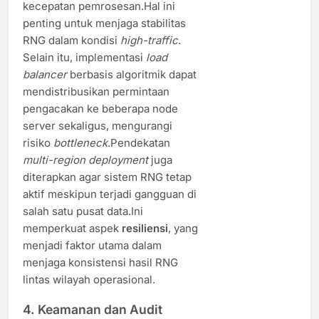
kecepatan pemrosesan.Hal ini
penting untuk menjaga stabilitas
RNG dalam kondisi
high-traffic
.
Selain itu, implementasi
load
balancer
berbasis algoritmik dapat
mendistribusikan permintaan
pengacakan ke beberapa node
server sekaligus, mengurangi
risiko
bottleneck
.Pendekatan
multi-region deployment
juga
diterapkan agar sistem RNG tetap
aktif meskipun terjadi gangguan di
salah satu pusat data.Ini
memperkuat aspek
resiliensi
, yang
menjadi faktor utama dalam
menjaga konsistensi hasil RNG
lintas wilayah operasional.
4. Keamanan dan Audit