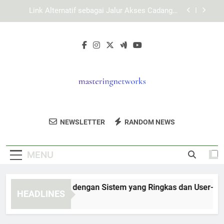
Skip
Link Alternatif sebagai Jalur Akses Cadangan
to
yang Aman
content
EDWINSLOT Login dan Faktor Penting dalam
Menjaga Stabilitas Akses
Cara Akses Login Edwinslot dengan Mudah,
Aman, dan Efisien
TIARA4D Login dengan Sistem yang Ringkas dan
User-Friendly untuk Akses Lebih Terarah
Link Alternatif sebagai Jalur Akses Cadangan
yang Aman
Mastering
Dapatkan Pelatihan Jaringan Profesional
EDWINSLOT Login dan Faktor Penting dalam
NEWSLETTER
RANDOM NEWS
Networks
Menjaga Stabilitas Akses
Dan Sertifikasi Dari Mastering Networks.
Cara Akses Login Edwinslot dengan Mudah,
Aman, dan Efisien
MENU
TIARA4D Login dengan Sistem yang Ringkas dan User-Friend
HEADLINES
4 Weeks Ago