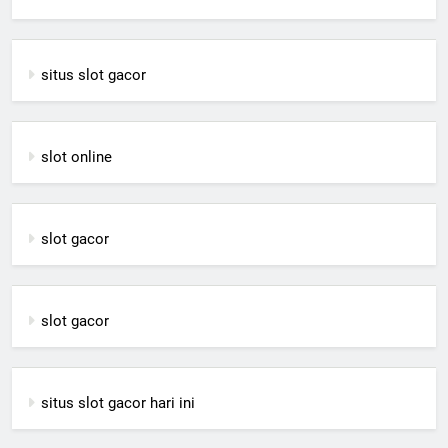
situs slot gacor
slot online
slot gacor
slot gacor
situs slot gacor hari ini