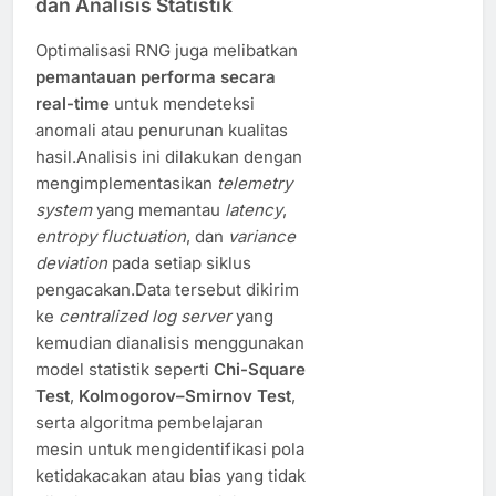
dan Analisis Statistik
Optimalisasi RNG juga melibatkan
pemantauan performa secara
real-time
untuk mendeteksi
anomali atau penurunan kualitas
hasil.Analisis ini dilakukan dengan
mengimplementasikan
telemetry
system
yang memantau
latency
,
entropy fluctuation
, dan
variance
deviation
pada setiap siklus
pengacakan.Data tersebut dikirim
ke
centralized log server
yang
kemudian dianalisis menggunakan
model statistik seperti
Chi-Square
Test
,
Kolmogorov–Smirnov Test
,
serta algoritma pembelajaran
mesin untuk mengidentifikasi pola
ketidakacakan atau bias yang tidak