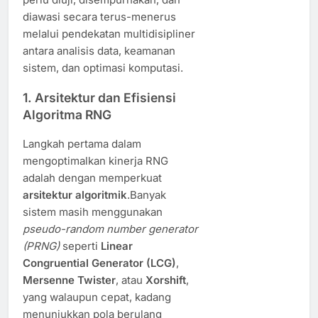
diawasi secara terus-menerus
melalui pendekatan multidisipliner
antara analisis data, keamanan
sistem, dan optimasi komputasi.
1. Arsitektur dan Efisiensi
Algoritma RNG
Langkah pertama dalam
mengoptimalkan kinerja RNG
adalah dengan memperkuat
arsitektur algoritmik
.Banyak
sistem masih menggunakan
pseudo-random number generator
(PRNG)
seperti
Linear
Congruential Generator (LCG)
,
Mersenne Twister
, atau
Xorshift
,
yang walaupun cepat, kadang
menunjukkan pola berulang