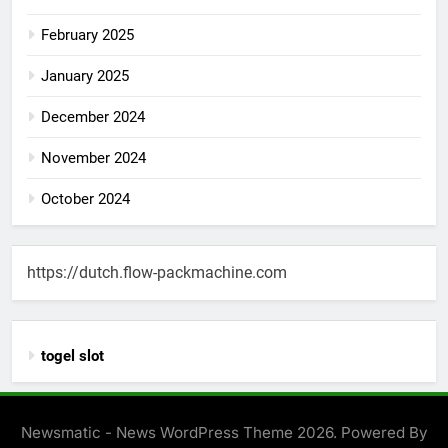
February 2025
January 2025
December 2024
November 2024
October 2024
https://dutch.flow-packmachine.com
togel slot
Newsmatic - News WordPress Theme 2026. Powered By