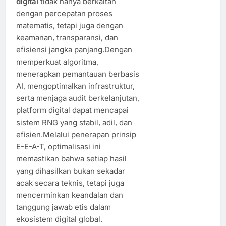
digital
tidak hanya berkaitan
dengan percepatan proses
matematis, tetapi juga dengan
keamanan, transparansi, dan
efisiensi jangka panjang.Dengan
memperkuat algoritma,
menerapkan pemantauan berbasis
AI, mengoptimalkan infrastruktur,
serta menjaga audit berkelanjutan,
platform digital dapat mencapai
sistem RNG yang stabil, adil, dan
efisien.Melalui penerapan prinsip
E-E-A-T, optimalisasi ini
memastikan bahwa setiap hasil
yang dihasilkan bukan sekadar
acak secara teknis, tetapi juga
mencerminkan keandalan dan
tanggung jawab etis dalam
ekosistem digital global.