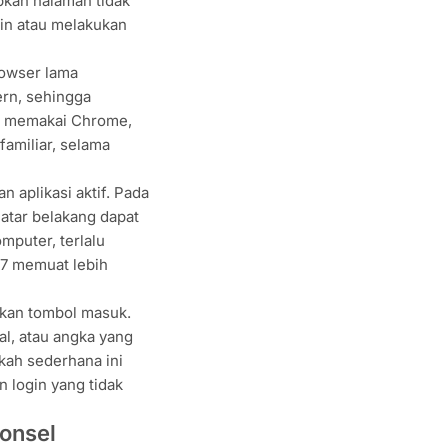
bkan halaman tidak
in atau melakukan
rowser lama
rn, sehingga
t memakai Chrome,
familiar, selama
n aplikasi aktif. Pada
 latar belakang dapat
mputer, terlalu
7 memuat lebih
ekan tombol masuk.
al, atau angka yang
kah sederhana ini
login yang tidak
onsel