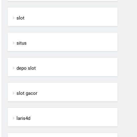
slot
situs
depo slot
slot gacor
laris4d