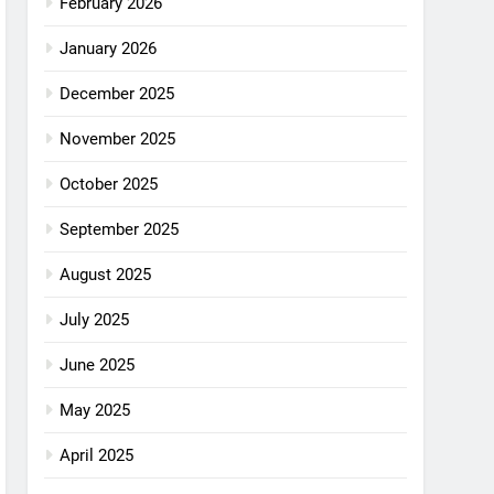
February 2026
January 2026
December 2025
November 2025
October 2025
September 2025
August 2025
July 2025
June 2025
May 2025
April 2025