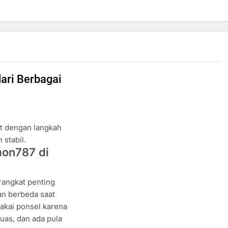
ri Berbagai
t dengan langkah
 stabil.
on787 di
rangkat penting
an berbeda saat
akai ponsel karena
luas, dan ada pula