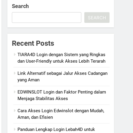
Search
SEARCH
Recent Posts
TIARA4D Login dengan Sistem yang Ringkas
dan User-Friendly untuk Akses Lebih Terarah
Link Alternatif sebagai Jalur Akses Cadangan
yang Aman
EDWINSLOT Login dan Faktor Penting dalam
Menjaga Stabilitas Akses
Cara Akses Login Edwinslot dengan Mudah,
Aman, dan Efisien
Panduan Lengkap Login Lebah4D untuk