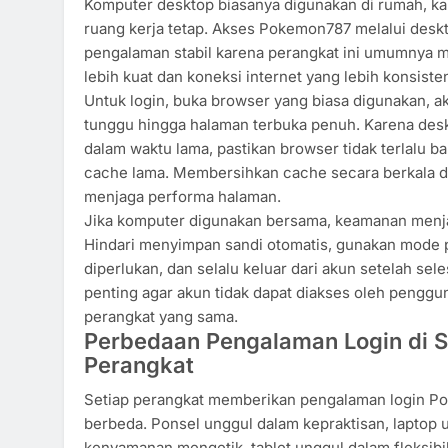
Komputer desktop biasanya digunakan di rumah, kan
ruang kerja tetap. Akses Pokemon787 melalui des
pengalaman stabil karena perangkat ini umumnya m
lebih kuat dan koneksi internet yang lebih konsiste
Untuk login, buka browser yang biasa digunakan, a
tunggu hingga halaman terbuka penuh. Karena des
dalam waktu lama, pastikan browser tidak terlalu 
cache lama. Membersihkan cache secara berkala 
menjaga performa halaman.
Jika komputer digunakan bersama, keamanan menja
Hindari menyimpan sandi otomatis, gunakan mode pr
diperlukan, dan selalu keluar dari akun setelah sele
penting agar akun tidak dapat diakses oleh penggu
perangkat yang sama.
Perbedaan Pengalaman Login di S
Perangkat
Setiap perangkat memberikan pengalaman login 
berbeda. Ponsel unggul dalam kepraktisan, laptop 
kenyamanan mengetik, tablet unggul dalam fleksibil