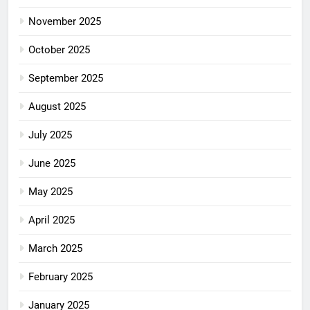
November 2025
October 2025
September 2025
August 2025
July 2025
June 2025
May 2025
April 2025
March 2025
February 2025
January 2025