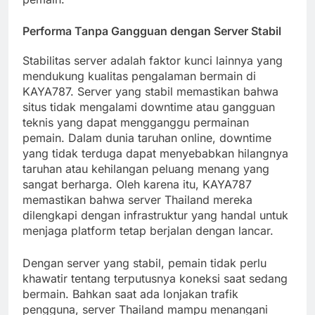
Performa Tanpa Gangguan dengan Server Stabil
Stabilitas server adalah faktor kunci lainnya yang
mendukung kualitas pengalaman bermain di
KAYA787. Server yang stabil memastikan bahwa
situs tidak mengalami downtime atau gangguan
teknis yang dapat mengganggu permainan
pemain. Dalam dunia taruhan online, downtime
yang tidak terduga dapat menyebabkan hilangnya
taruhan atau kehilangan peluang menang yang
sangat berharga. Oleh karena itu, KAYA787
memastikan bahwa server Thailand mereka
dilengkapi dengan infrastruktur yang handal untuk
menjaga platform tetap berjalan dengan lancar.
Dengan server yang stabil, pemain tidak perlu
khawatir tentang terputusnya koneksi saat sedang
bermain. Bahkan saat ada lonjakan trafik
pengguna, server Thailand mampu menangani