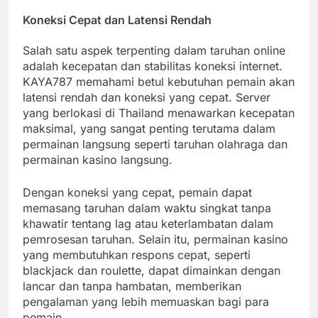
Koneksi Cepat dan Latensi Rendah
Salah satu aspek terpenting dalam taruhan online
adalah kecepatan dan stabilitas koneksi internet.
KAYA787 memahami betul kebutuhan pemain akan
latensi rendah dan koneksi yang cepat. Server
yang berlokasi di Thailand menawarkan kecepatan
maksimal, yang sangat penting terutama dalam
permainan langsung seperti taruhan olahraga dan
permainan kasino langsung.
Dengan koneksi yang cepat, pemain dapat
memasang taruhan dalam waktu singkat tanpa
khawatir tentang lag atau keterlambatan dalam
pemrosesan taruhan. Selain itu, permainan kasino
yang membutuhkan respons cepat, seperti
blackjack dan roulette, dapat dimainkan dengan
lancar dan tanpa hambatan, memberikan
pengalaman yang lebih memuaskan bagi para
pemain.