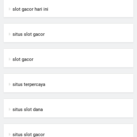
slot gacor hari ini
situs slot gacor
slot gacor
situs terpercaya
situs slot dana
situs slot gacor