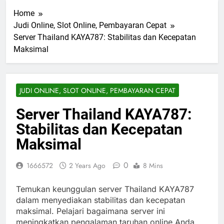
Home
Judi Online, Slot Online, Pembayaran Cepat
Server Thailand KAYA787: Stabilitas dan Kecepatan
Maksimal
JUDI ONLINE, SLOT ONLINE, PEMBAYARAN CEPAT
Server Thailand KAYA787:
Stabilitas dan Kecepatan
Maksimal
0
1666572
2 Years Ago
8 Mins
Temukan keunggulan server Thailand KAYA787
dalam menyediakan stabilitas dan kecepatan
maksimal. Pelajari bagaimana server ini
meningkatkan pengalaman taruhan online Anda