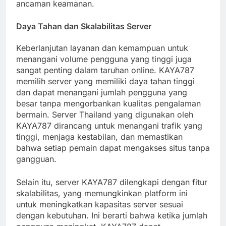
ancaman keamanan.
Daya Tahan dan Skalabilitas Server
Keberlanjutan layanan dan kemampuan untuk
menangani volume pengguna yang tinggi juga
sangat penting dalam taruhan online. KAYA787
memilih server yang memiliki daya tahan tinggi
dan dapat menangani jumlah pengguna yang
besar tanpa mengorbankan kualitas pengalaman
bermain. Server Thailand yang digunakan oleh
KAYA787 dirancang untuk menangani trafik yang
tinggi, menjaga kestabilan, dan memastikan
bahwa setiap pemain dapat mengakses situs tanpa
gangguan.
Selain itu, server KAYA787 dilengkapi dengan fitur
skalabilitas, yang memungkinkan platform ini
untuk meningkatkan kapasitas server sesuai
dengan kebutuhan. Ini berarti bahwa ketika jumlah