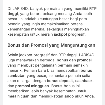
Di LARIS4D, banyak permainan yang memiliki
RTP
tinggi
, yang berarti peluang menang Anda lebih
besar. Ini adalah keuntungan besar bagi para
pemain yang ingin memaksimalkan potensi
kemenangan mereka, sekaligus meningkatkan
kesempatan untuk meraih
jackpot progresif
.
Bonus dan Promosi yang Menguntungkan
Selain jackpot progresif dan RTP tinggi, LARIS4D
juga menawarkan berbagai
bonus dan promosi
yang membuat pengalaman bermain semakin
menarik. Pemain baru bisa mendapatkan
bonus
sambutan
yang besar, sementara pemain setia
akan dihargai dengan
bonus deposit
,
cashback
,
dan
promosi mingguan
. Bonus-bonus ini
memberikan lebih banyak kesempatan untuk
meraih cuan
dan meningkatkan saldo akun Anda.