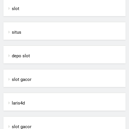
slot
situs
depo slot
slot gacor
laris4d
slot gacor