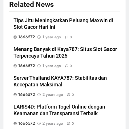
Related News
Tips Jitu Meningkatkan Peluang Maxwin di
Slot Gacor Hari Ini
1666572
1 year ago
0
Menang Banyak di Kaya787: Situs Slot Gacor
Terpercaya Tahun 2025
1666572
1 year ago
0
Server Thailand KAYA787: Stabilitas dan
Kecepatan Maksimal
1666572
2 years ago
0
LARIS4D: Platform Togel Online dengan
Keamanan dan Transparansi Terbaik
1666572
2 years ago
0