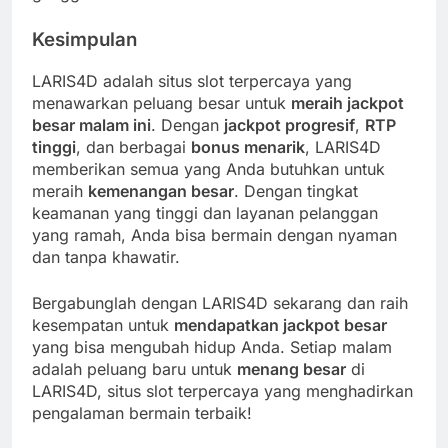
Kesimpulan
LARIS4D adalah situs slot terpercaya yang
menawarkan peluang besar untuk
meraih jackpot
besar malam ini
. Dengan
jackpot progresif
,
RTP
tinggi
, dan berbagai
bonus menarik
, LARIS4D
memberikan semua yang Anda butuhkan untuk
meraih
kemenangan besar
. Dengan tingkat
keamanan yang tinggi dan layanan pelanggan
yang ramah, Anda bisa bermain dengan nyaman
dan tanpa khawatir.
Bergabunglah dengan LARIS4D sekarang dan raih
kesempatan untuk
mendapatkan jackpot besar
yang bisa mengubah hidup Anda. Setiap malam
adalah peluang baru untuk
menang besar
di
LARIS4D, situs slot terpercaya yang menghadirkan
pengalaman bermain terbaik!