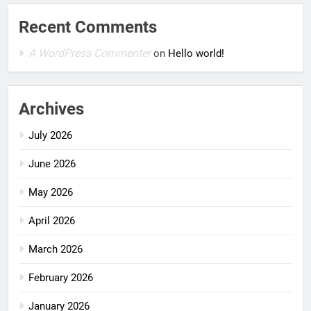
Recent Comments
A WordPress Commenter
on
Hello world!
Archives
July 2026
June 2026
May 2026
April 2026
March 2026
February 2026
January 2026