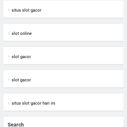
situs slot gacor
slot online
slot gacor
slot gacor
situs slot gacor hari ini
Search