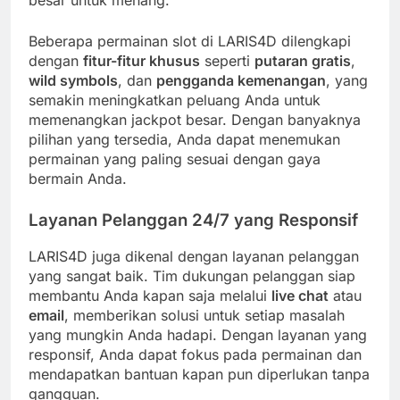
Beberapa permainan slot di LARIS4D dilengkapi
dengan
fitur-fitur khusus
seperti
putaran gratis
,
wild symbols
, dan
pengganda kemenangan
, yang
semakin meningkatkan peluang Anda untuk
memenangkan jackpot besar. Dengan banyaknya
pilihan yang tersedia, Anda dapat menemukan
permainan yang paling sesuai dengan gaya
bermain Anda.
Layanan Pelanggan 24/7 yang Responsif
LARIS4D juga dikenal dengan layanan pelanggan
yang sangat baik. Tim dukungan pelanggan siap
membantu Anda kapan saja melalui
live chat
atau
email
, memberikan solusi untuk setiap masalah
yang mungkin Anda hadapi. Dengan layanan yang
responsif, Anda dapat fokus pada permainan dan
mendapatkan bantuan kapan pun diperlukan tanpa
gangguan.