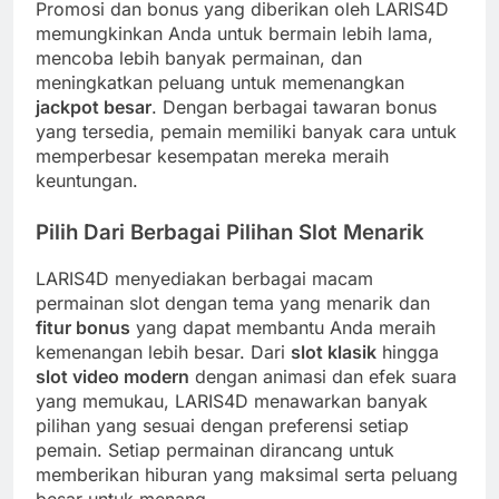
Promosi dan bonus yang diberikan oleh LARIS4D
memungkinkan Anda untuk bermain lebih lama,
mencoba lebih banyak permainan, dan
meningkatkan peluang untuk memenangkan
jackpot besar
. Dengan berbagai tawaran bonus
yang tersedia, pemain memiliki banyak cara untuk
memperbesar kesempatan mereka meraih
keuntungan.
Pilih Dari Berbagai Pilihan Slot Menarik
LARIS4D menyediakan berbagai macam
permainan slot dengan tema yang menarik dan
fitur bonus
yang dapat membantu Anda meraih
kemenangan lebih besar. Dari
slot klasik
hingga
slot video modern
dengan animasi dan efek suara
yang memukau, LARIS4D menawarkan banyak
pilihan yang sesuai dengan preferensi setiap
pemain. Setiap permainan dirancang untuk
memberikan hiburan yang maksimal serta peluang
besar untuk menang.