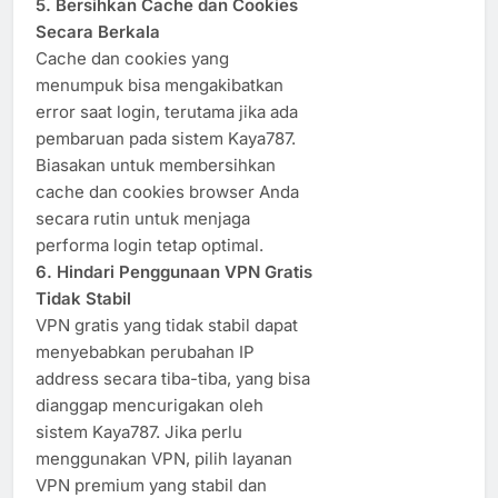
5. Bersihkan Cache dan Cookies
Secara Berkala
Cache dan cookies yang
menumpuk bisa mengakibatkan
error saat login, terutama jika ada
pembaruan pada sistem Kaya787.
Biasakan untuk membersihkan
cache dan cookies browser Anda
secara rutin untuk menjaga
performa login tetap optimal.
6. Hindari Penggunaan VPN Gratis
Tidak Stabil
VPN gratis yang tidak stabil dapat
menyebabkan perubahan IP
address secara tiba-tiba, yang bisa
dianggap mencurigakan oleh
sistem Kaya787. Jika perlu
menggunakan VPN, pilih layanan
VPN premium yang stabil dan