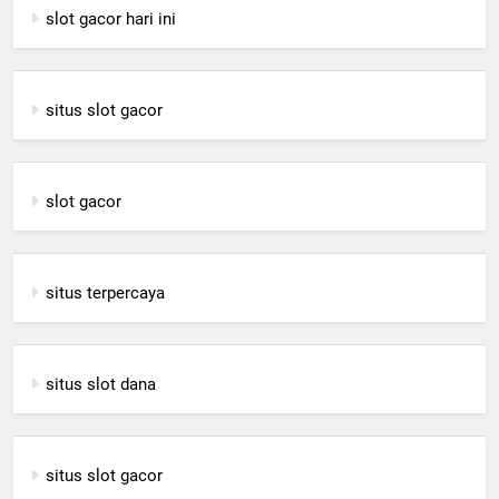
slot gacor hari ini
situs slot gacor
slot gacor
situs terpercaya
situs slot dana
situs slot gacor