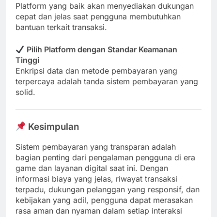
Platform yang baik akan menyediakan dukungan
cepat dan jelas saat pengguna membutuhkan
bantuan terkait transaksi.
Pilih Platform dengan Standar Keamanan
Tinggi
Enkripsi data dan metode pembayaran yang
terpercaya adalah tanda sistem pembayaran yang
solid.
Kesimpulan
Sistem pembayaran yang transparan adalah
bagian penting dari pengalaman pengguna di era
game dan layanan digital saat ini. Dengan
informasi biaya yang jelas, riwayat transaksi
terpadu, dukungan pelanggan yang responsif, dan
kebijakan yang adil, pengguna dapat merasakan
rasa aman dan nyaman dalam setiap interaksi