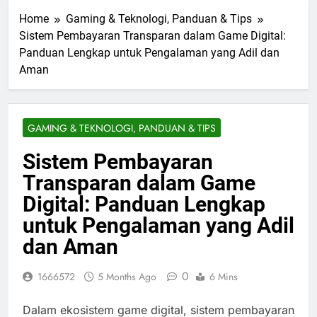
Home
Gaming & Teknologi, Panduan & Tips
Sistem Pembayaran Transparan dalam Game Digital:
Panduan Lengkap untuk Pengalaman yang Adil dan
Aman
GAMING & TEKNOLOGI, PANDUAN & TIPS
Sistem Pembayaran
Transparan dalam Game
Digital: Panduan Lengkap
untuk Pengalaman yang Adil
dan Aman
0
1666572
5 Months Ago
6 Mins
Dalam ekosistem game digital, sistem pembayaran