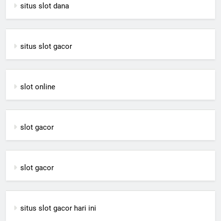
situs slot dana
situs slot gacor
slot online
slot gacor
slot gacor
situs slot gacor hari ini