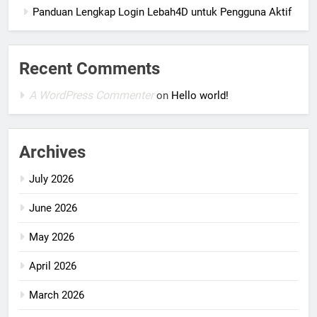
Panduan Lengkap Login Lebah4D untuk Pengguna Aktif
Recent Comments
A WordPress Commenter
on
Hello world!
Archives
July 2026
June 2026
May 2026
April 2026
March 2026