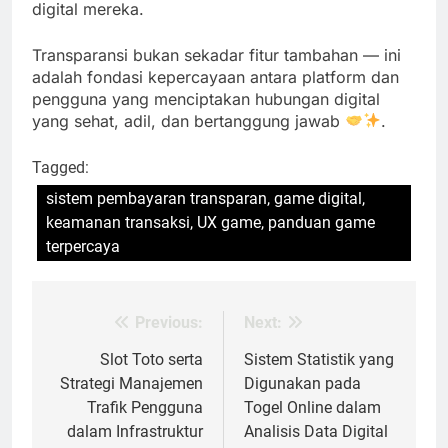
digital mereka.
Transparansi bukan sekadar fitur tambahan — ini
adalah fondasi kepercayaan antara platform dan
pengguna yang menciptakan hubungan digital
yang sehat, adil, dan bertanggung jawab
.
Tagged:
sistem pembayaran transparan, game digital,
keamanan transaksi, UX game, panduan game
terpercaya
Previous:
Next:
Post
navigation
Slot Toto serta
Sistem Statistik yang
Strategi Manajemen
Digunakan pada
Trafik Pengguna
Togel Online dalam
dalam Infrastruktur
Analisis Data Digital