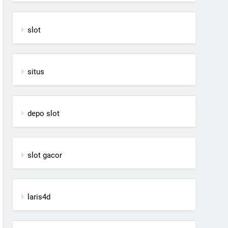
slot
situs
depo slot
slot gacor
laris4d