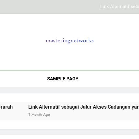
Link Alternatif s
EDWINSLOT Login dan Faktor Pe
Cara Akses Login Edwin
TIARA4D Login dengan Sistem yang Ringkas dan Us
tering Networks
Link Alternatif s
elatihan Jaringan Profesional Dan Sertifikasi Dari Mastering N
EDWINSLOT Login dan Faktor Pe
SAMPLE PAGE
Cara Akses Login Edwin
Link Alternatif sebagai Jalur Akses Cadangan yang Aman
1 Month Ago