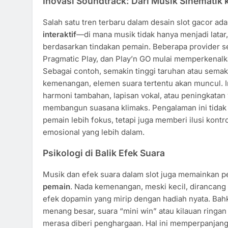
Inovasi Soundtrack: Dari Musik Sinematik k
Salah satu tren terbaru dalam desain slot gacor ad
interaktif
—di mana musik tidak hanya menjadi latar,
berdasarkan tindakan pemain. Beberapa provider se
Pragmatic Play, dan Play’n GO mulai memperkenalka
Sebagai contoh, semakin tinggi taruhan atau semak
kemenangan, elemen suara tertentu akan muncul. I
harmoni tambahan, lapisan vokal, atau peningkatan
membangun suasana klimaks. Pengalaman ini tida
pemain lebih fokus, tetapi juga memberi ilusi kontro
emosional yang lebih dalam.
Psikologi di Balik Efek Suara
Musik dan efek suara dalam slot juga memainkan 
pemain
. Nada kemenangan, meski kecil, dirancan
efek dopamin yang mirip dengan hadiah nyata. Bahk
menang besar, suara “mini win” atau kilauan ringa
merasa diberi penghargaan. Hal ini memperpanjang