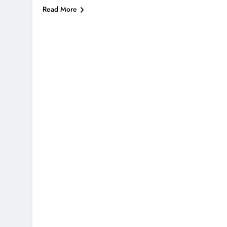
Read More