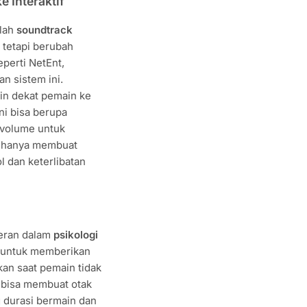
e Interaktif
alah
soundtrack
 tetapi berubah
perti NetEnt,
n sistem ini.
in dekat pemain ke
ni bisa berupa
 volume untuk
k hanya membuat
l dan keterlibatan
peran dalam
psikologi
g untuk memberikan
an saat pemain tidak
n bisa membuat otak
 durasi bermain dan