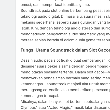
emosi, dan memperkuat identitas game.
Soundtrack pada slot online berkembang pesat sei
teknologi audio digital. Di masa lalu, suara mesin s
mekanis sederhana, seperti suara gulungan yang be
jatuh. Kini, dengan teknologi audio stereo dan sur
menghadirkan pengalaman audio sinematik yang 
merasa seolah berada di dalam dunia game tersebu
Fungsi Utama Soundtrack dalam Slot Gaco
Desain audio pada slot tidak dibuat sembarangan.
desainer suara bekerja sama dengan pengembang
menciptakan suasana tertentu. Dalam slot gacor—y
menawarkan pengalaman bermain yang sering men
kemenangan—soundtrack menjadi alat untuk mem
merangsang adrenalin, atau memberikan perasaan p
kemenangan tercapai.
Misalnya, dalam banyak slot bertema petualangan s
Olympus” atau “Aztec Magic,” musik latar disusun