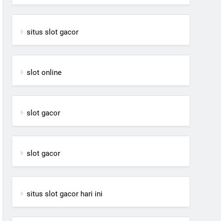
situs slot gacor
slot online
slot gacor
slot gacor
situs slot gacor hari ini