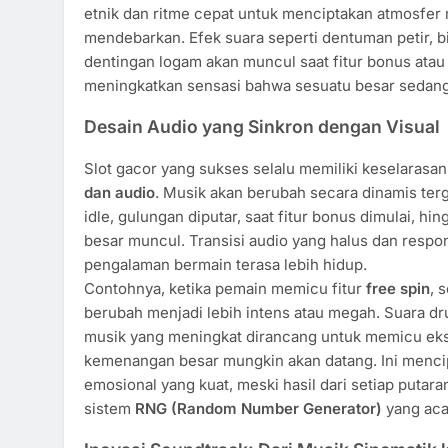
etnik dan ritme cepat untuk menciptakan atmosfer 
mendebarkan. Efek suara seperti dentuman petir, bi
dentingan logam akan muncul saat fitur bonus atau s
meningkatkan sensasi bahwa sesuatu besar sedang 
Desain Audio yang Sinkron dengan Visual
Slot gacor yang sukses selalu memiliki keselarasa
dan audio
. Musik akan berubah secara dinamis terg
idle, gulungan diputar, saat fitur bonus dimulai, h
besar muncul. Transisi audio yang halus dan resp
pengalaman bermain terasa lebih hidup.
Contohnya, ketika pemain memicu fitur
free spin
, 
berubah menjadi lebih intens atau megah. Suara d
musik yang meningkat dirancang untuk memicu ek
kemenangan besar mungkin akan datang. Ini mencip
emosional yang kuat, meski hasil dari setiap putaran
sistem
RNG (Random Number Generator)
yang aca